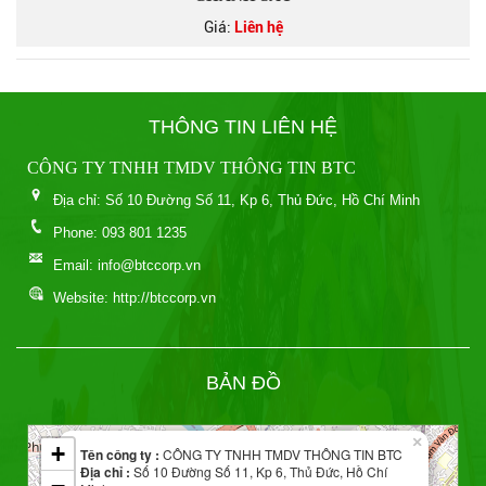
Giá:
Liên hệ
THÔNG TIN LIÊN HỆ
CÔNG TY TNHH TMDV THÔNG TIN BTC
Địa chỉ: Số 10 Đường Số 11, Kp 6, Thủ Đức, Hồ Chí Minh
Phone: 093 801 1235
Email: info@btccorp.vn
Website: http://btccorp.vn
Leaflet
BẢN ĐỒ
| Map data ©
OpenStreetMap
contributors
×
+
Tên công ty :
CÔNG TY TNHH TMDV THÔNG TIN BTC
Địa chỉ :
Số 10 Đường Số 11, Kp 6, Thủ Đức, Hồ Chí