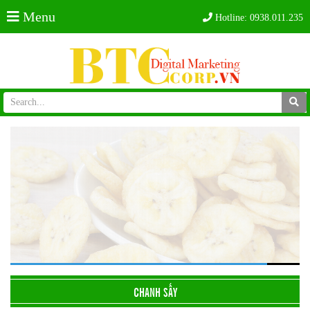
Menu
Hotline:
0938.011.235
CHANH SẤY