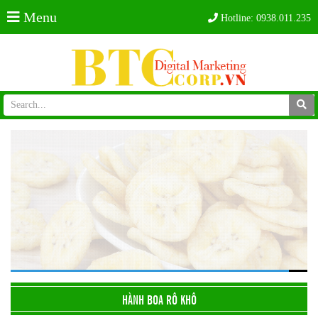
Menu
Hotline:
0938.011.235
HÀNH BOA RÔ KHÔ