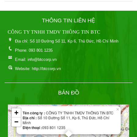
THÔNG TIN LIÊN HỆ
CÔNG TY TNHH TMDV THÔNG TIN BTC
Địa chỉ: Số 10 Đường Số 11, Kp 6, Thủ Đức, Hồ Chí Minh
Phone: 093 801 1235
Email: info@btccorp.vn
Website: http://btccorp.vn
Leaflet
BẢN ĐỒ
| Map data ©
OpenStreetMap
contributors
×
+
Tên công ty :
CÔNG TY TNHH TMDV THÔNG TIN BTC
Địa chỉ :
Số 10 Đường Số 11, Kp 6, Thủ Đức, Hồ Chí
−
Minh
Điện thoại :
093 801 1235